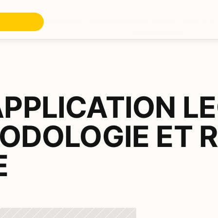
AI_NOCO
EXPERTISES
RÉFÉRENCES
RESSOURCES
À PROPOS
PPLICATION LE
HODOLOGIE ET 
E